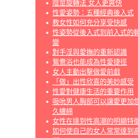
陰莖旋轉法 女人更爽快
性愛姿勢：五種經典後入式
教女性如何充分享受快感
性姿勢從後入式到前入式的
變
對手淫與愛撫的重新認識
鴛鴦浴也能成為性愛捷徑
女人主動出擊做愛前戲
「做」出性欣喜的美妙感受
性愛對健康生活的重要作用
吸吮男人胸部可以讓愛更加
久纏綿
女性在達到性高潮的明顯特
如何使自己的女人常常達到