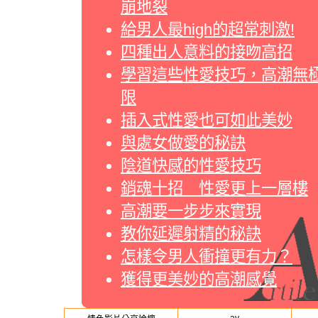
崩地裂
給男人最high的超常刺激!
四種出人意料的接吻高招
學習這些性愛技巧，高潮無
限
插入式性愛也可如此美妙
與處女做愛的秘訣
陰道快感的性愛技巧
銷魂十招 性愛更上一層樓
高潮要一步步來實現
教你延遲射精的秘訣
怎樣令男人衝撞更有力？
獲得更美妙的高潮感覺