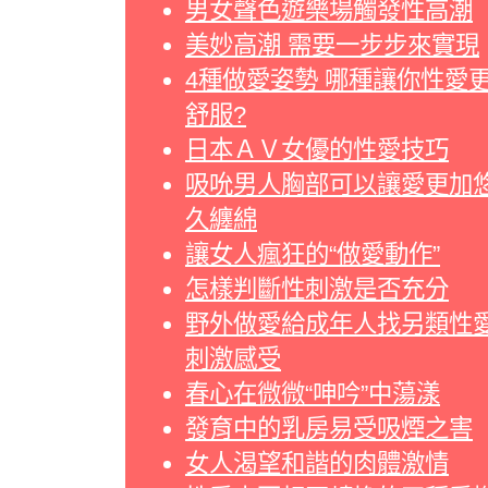
男女聲色遊樂場觸發性高潮
美妙高潮 需要一步步來實現
4種做愛姿勢 哪種讓你性愛
舒服?
日本ＡＶ女優的性愛技巧
吸吮男人胸部可以讓愛更加
久纏綿
讓女人瘋狂的“做愛動作”
怎樣判斷性刺激是否充分
野外做愛給成年人找另類性
刺激感受
春心在微微“呻吟”中蕩漾
發育中的乳房易受吸煙之害
女人渴望和諧的肉體激情