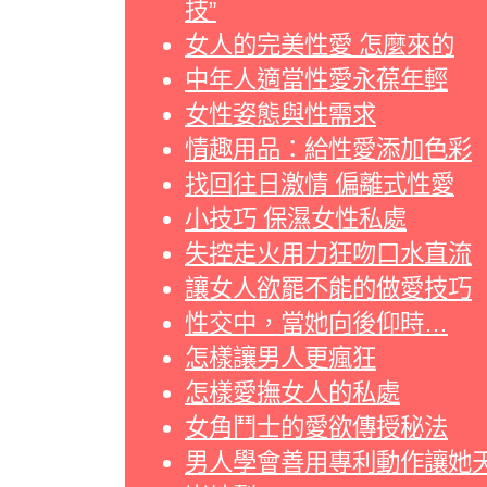
技”
女人的完美性愛 怎麼來的
中年人適當性愛永葆年輕
女性姿態與性需求
情趣用品：給性愛添加色彩
找回往日激情 偏離式性愛
小技巧 保濕女性私處
失控走火用力狂吻口水直流
讓女人欲罷不能的做愛技巧
性交中，當她向後仰時…
怎樣讓男人更瘋狂
怎樣愛撫女人的私處
女角鬥士的愛欲傳授秘法
男人學會善用專利動作讓她