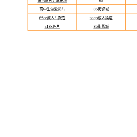
av
情色影片分享論壇
高中生做愛影片
85街影城
85cc成人片觀看
sogo成人論壇
s18x色片
85街影城