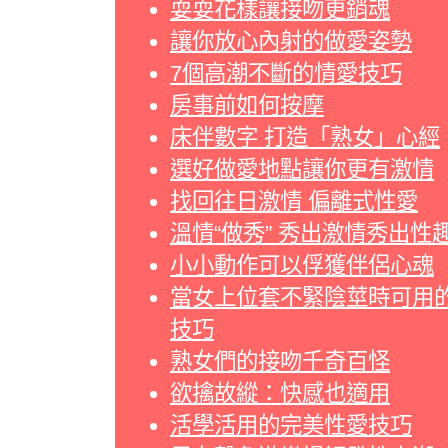
耍耍花樣讓接吻更銷魂
讓你放心內射的做愛姿勢
7個高潮不斷的情愛技巧
房事前如何按摩
床伴數字 打造「熟女」心經
選好做愛地點讓你更有激情
找回往日激情 偏離式性愛
溫情“做秀” 秀出激情秀出性
小小動作可以俘獲伴侶心魂
當女上位套不緊陰莖時可用
技巧
熟女們的接吻千奇百怪
欲擒故縱：快感也適用
活學活用的完美性愛技巧