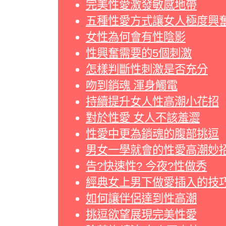
完美性愛激發敏感地帶
五種性愛方式讓女人極度興
女性為何會有性陰影
性興奮需要的5個刺激
怎樣判斷性刺激是否充分
吻到銷魂 渾身觸電
持續提升女人性高潮小花招
對於性愛 女人不該羞澀
性愛中更為銷魂的腹部挑逗
男女一學就會的性愛高潮妙
告?快速性? 今夜?性做秀
經典女上男下做愛插入的技
如何讓伴侶達到性高潮
挑逗欲望展現完美性愛