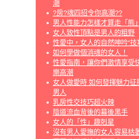
潮
?房?魂四招令你高潮??
男人性能力怎樣才算走「熊
女人致性頂點是男人的粗野
性愛中，女人的自然呻吟“技
如何學做個消魂的女人！
性愛指南，讓你們激情享受
樂高潮
女人做愛時 如何發揮魅力征
男人
乳房性交技巧超火辣
陰道流血背後的幕後黑手
女人的「性」趣剋星
沒有男人愛撫的女人容易枯