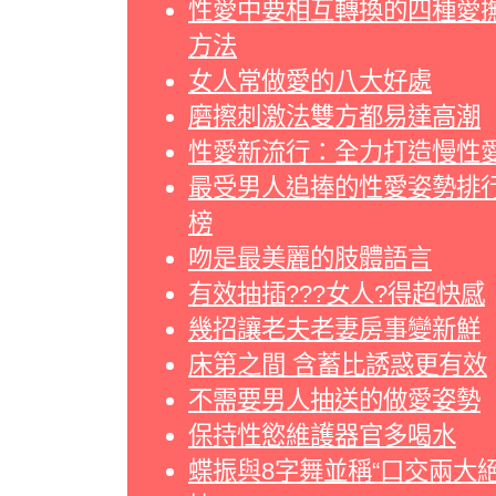
性愛中要相互轉換的四種愛
方法
女人常做愛的八大好處
磨擦刺激法雙方都易達高潮
性愛新流行：全力打造慢性
最受男人追捧的性愛姿勢排
榜
吻是最美麗的肢體語言
有效抽插???女人?得超快感
幾招讓老夫老妻房事變新鮮
床第之間 含蓄比誘惑更有效
不需要男人抽送的做愛姿勢
保持性慾維護器官多喝水
蝶振與8字舞並稱“口交兩大